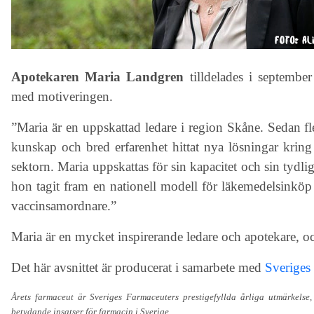
Apotekaren Maria Landgren
tilldelades i septembe
med motiveringen.
”Maria är en uppskattad ledare i region Skåne. Sedan fle
kunskap och bred erfarenhet hittat nya lösningar krin
sektorn. Maria uppskattas för sin kapacitet och sin ty
hon tagit fram en nationell modell för läkemedelsinkö
vaccinsamordnare.”
Maria är en mycket inspirerande ledare och apotekare, oc
Det här avsnittet är producerat i samarbete med
Sveriges
Årets farmaceut är Sveriges Farmaceuters prestigefyllda årliga utmärkelse,
betydande insatser för farmacin i Sverige.