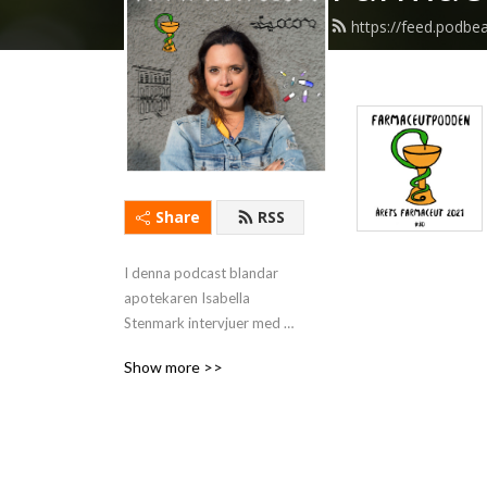
https://feed.podb
Share
RSS
I denna podcast blandar 
apotekaren Isabella 
Stenmark intervjuer med 
inspirerande personer med 
Show more >>
frågeställningar och tankar 
som rör samhällets 
läkemedelsexperter - 
farmaceuterna!